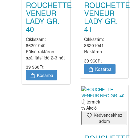
ROUCHETTE
ROUCHETTE
VENEUR
VENEUR
LADY GR.
LADY GR.
40
41
Cikkszám:
Cikkszám:
86201040
86201041
Külső raktáron,
Raktáron
szállítási idő 2-3 hét
39 960
Ft
39 960
Ft
Kosárba
Kosárba
Új termék
% Akció
Kedvencekhez
adom
ROUCHETTE