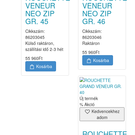
VENEUR
VENEUR
NEO ZIP
NEO ZIP
GR. 45
GR. 46
Cikkszám:
Cikkszám:
86203045
86203046
Külső raktáron,
Raktáron
szállítási idő 2-3 hét
55 960
Ft
55 960
Ft
Kosárba
Kosárba
Új termék
% Akció
Kedvencekhez
adom
ROUCHETTE