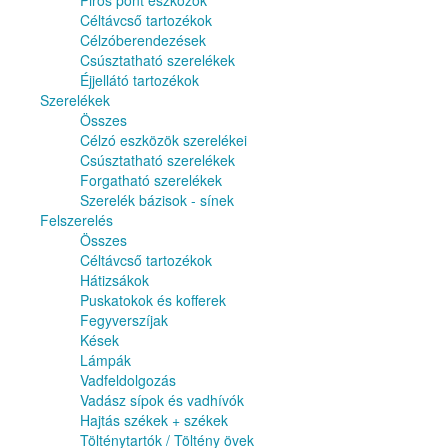
Piros pont eszközök
Céltávcső tartozékok
Célzóberendezések
Csúsztatható szerelékek
Éjjellátó tartozékok
Szerelékek
Összes
Célzó eszközök szerelékei
Csúsztatható szerelékek
Forgatható szerelékek
Szerelék bázisok - sínek
Felszerelés
Összes
Céltávcső tartozékok
Hátizsákok
Puskatokok és kofferek
Fegyverszíjak
Kések
Lámpák
Vadfeldolgozás
Vadász sípok és vadhívók
Hajtás székek + székek
Tölténytartók / Töltény övek