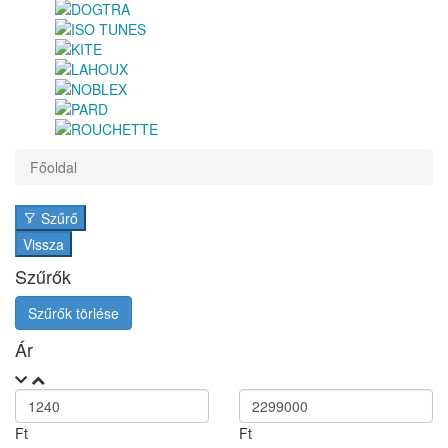
Főoldal
Szűrő
Vissza
Szűrők
Szűrők törlése
Ár
Ft
Ft