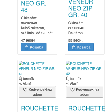
VENEUR
NEO GR.
NEO ZIP
48
GR. 40
Cikkszám:
86202048
Cikkszám:
Külső raktáron,
86203040
szállítási idő 2-3 hét
Raktáron
47 960
Ft
55 960
Ft
Kosárba
Kosárba
Új termék
Új termék
% Akció
% Akció
Kedvencekhez
Kedvencekhez
adom
adom
ROUCHETTE
ROUCHETTE