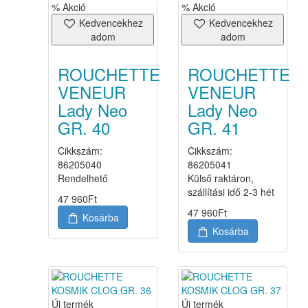
% Akció
% Akció
Kedvencekhez
Kedvencekhez
adom
adom
ROUCHETTE
ROUCHETTE
VENEUR
VENEUR
Lady Neo
Lady Neo
GR. 40
GR. 41
Cikkszám:
Cikkszám:
86205040
86205041
Rendelhető
Külső raktáron,
szállítási idő 2-3 hét
47 960
Ft
47 960
Ft
Kosárba
Kosárba
Új termék
Új termék