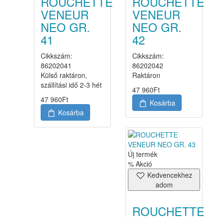
ROUCHETTE
ROUCHETTE
VENEUR
VENEUR
NEO GR.
NEO GR.
41
42
Cikkszám:
Cikkszám:
86202041
86202042
Külső raktáron,
Raktáron
szállítási idő 2-3 hét
47 960
Ft
47 960
Ft
Kosárba
Kosárba
Új termék
% Akció
Kedvencekhez
adom
ROUCHETTE