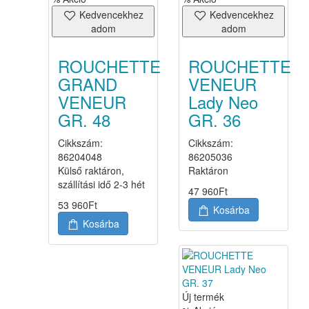
Kedvencekhez
Kedvencekhez
adom
adom
ROUCHETTE
ROUCHETTE
GRAND
VENEUR
VENEUR
Lady Neo
GR. 48
GR. 36
Cikkszám:
Cikkszám:
86204048
86205036
Külső raktáron,
Raktáron
szállítási idő 2-3 hét
47 960
Ft
53 960
Ft
Kosárba
Kosárba
Új termék