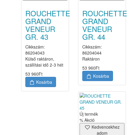
ROUCHETTE
ROUCHETTE
GRAND
GRAND
VENEUR
VENEUR
GR. 43
GR. 44
Cikkszám:
Cikkszám:
86204043
86204044
Külső raktáron,
Raktáron
szállítási idő 2-3 hét
53 960
Ft
53 960
Ft
Kosárba
Kosárba
Új termék
% Akció
Kedvencekhez
adom