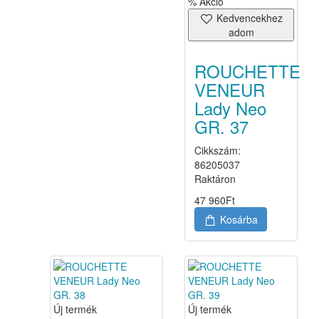
% Akció
Kedvencekhez
adom
ROUCHETTE
VENEUR
Lady Neo
GR. 37
Cikkszám:
86205037
Raktáron
47 960
Ft
Kosárba
Új termék
Új termék