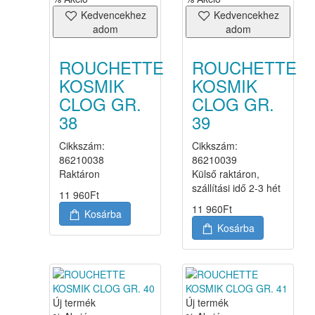
Kedvencekhez
Kedvencekhez
adom
adom
ROUCHETTE
ROUCHETTE
KOSMIK
KOSMIK
CLOG GR.
CLOG GR.
38
39
Cikkszám:
Cikkszám:
86210038
86210039
Raktáron
Külső raktáron,
szállítási idő 2-3 hét
11 960
Ft
11 960
Ft
Kosárba
Kosárba
Új termék
Új termék