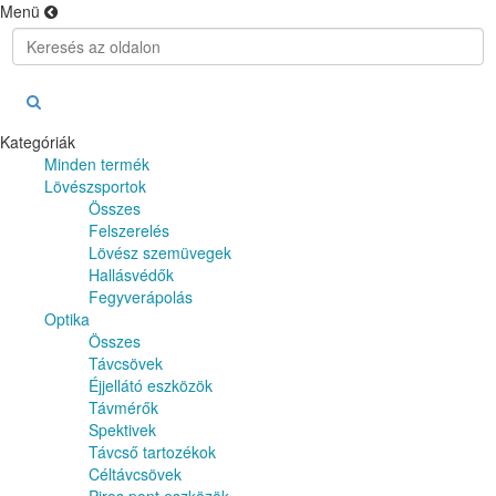
Menü
Kategóriák
Minden termék
Lövészsportok
Összes
Felszerelés
Lövész szemüvegek
Hallásvédők
Fegyverápolás
Optika
Összes
Távcsövek
Éjjellátó eszközök
Távmérők
Spektivek
Távcső tartozékok
Céltávcsövek