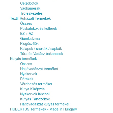
Célzóbotok
Vadkamerák
Trófeakezelés
Textil-Ruházati Termékek
Összes
Puskatokok és kofferek
EZ + AZ
Gumicsizma
Kiegészítők
Kalapok / sapkák / sapkák
Túra és Vadász bakancsok
Kutyás termékek
Összes
Hajtóvadászat termékei
Nyakörvek
Pórázak
Vérebezés termékei
Kutya Kiképzés
Nyakörvek láncból
Kutyás Tartozékok
Hajtóvadászat kutyás termékei
HUBERTUS Termékek - Made in Hungary