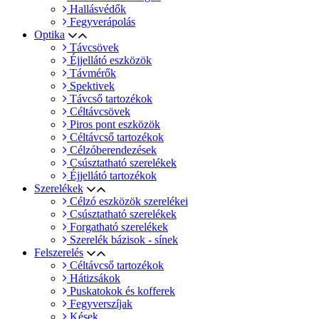
Hallásvédők
Fegyverápolás
Optika
Távcsövek
Éjjellátó eszközök
Távmérők
Spektivek
Távcső tartozékok
Céltávcsövek
Piros pont eszközök
Céltávcső tartozékok
Célzóberendezések
Csúsztatható szerelékek
Éjjellátó tartozékok
Szerelékek
Célzó eszközök szerelékei
Csúsztatható szerelékek
Forgatható szerelékek
Szerelék bázisok - sínek
Felszerelés
Céltávcső tartozékok
Hátizsákok
Puskatokok és kofferek
Fegyverszíjak
Kések