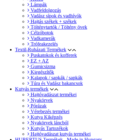
Lámpák
Vadfeldolgozás
Vadász sípok és vadhívók
Hajtás székek + székek
Tölténytartók / Töltény övek
Célzóbotok
Vadkamerák
Trófeakezelés
Textil-Ruházati Termékek
Puskatokok és kofferek
EZ + AZ
Gumicsizma
Kiegészítők
Kalapok / sapkák / sapkák
Túra és Vadász bakancsok
Kutyás termékek
Hajtóvadászat termékei
Nyakörvek
Pórázak
Vérebezés termékei
Kutya Kiképzés
Nyakörvek láncból
Kutyás Tartozékok
Hajtóvadászat kutyás termékei
HUBERTUS Termékek - Made in Hungary