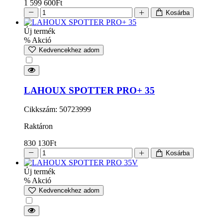
1 599 600
Ft
Kosárba
Új termék
% Akció
Kedvencekhez adom
LAHOUX SPOTTER PRO+ 35
Cikkszám: 50723999
Raktáron
830 130
Ft
Kosárba
Új termék
% Akció
Kedvencekhez adom