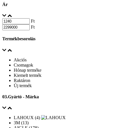
Ár
Ft
Ft
Termékbesorolás
Akciós
Csomagok
Hónap terméke
Kiemelt termék
Raktáron
Új termék
03.Gyártó - Márka
LAHOUX (4)
3M (13)
AIGLE (178)