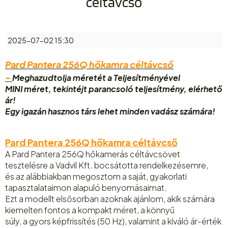
céltávcső
2025-07-02 15:30
Pard Pantera 256Q hőkamra céltávcső
-
Meghazudtolja méretét a Teljesítményével
MINI méret, tekintéjt parancsoló teljesítmény, elérhető
ár!
Egy igazán hasznos társ lehet minden vadász számára!
Pard Pantera 256Q hőkamra céltávcső
A Pard Pantera 256Q hőkamerás céltávcsövet
tesztelésre a Vadvil Kft. bocsátotta rendelkezésemre,
és az alábbiakban megosztom a saját, gyakorlati
tapasztalataimon alapuló benyomásaimat.
Ezt a modellt elsősorban azoknak ajánlom, akik számára
kiemelten fontos a kompakt méret, a könnyű
súly, a gyors képfrissítés (50 Hz), valamint a kiváló ár-érték