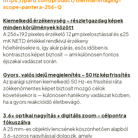
https://pard.com/product/thermal-imaging-
scope-pantera-256-Q
Kiemelkedő érzékenység – részletgazdag képek
minden körülmények között
A 256×192 pixeles érzékelő 12 μm pixelosztással és ≤25
mK NETD értékkel rendkívül érzékeny
hőeltérésekre is, így akár párás, esős időben is
kontrasztos képet biztosít — ami különösen fontos
éjszakai vadászat során.
Gyors, valós idejű megjelenítés – 50 Hz képfrissítés
Az iparági szinten kiemelkedő 50 Hz-es frissítési ráta
zökkenőmentes képet biztosít mozgó célok
követésekor is — különösen hatékony vadászat közben,
ha a gyors reakcióidő életbevágó.
3,6× optikai nagyítás + digitális zoom – célpontra
fókuszálva
A 25 mm-es objektív lencsének köszönhetően alapból
3,6-szoros nagyítással dolgozik, amely