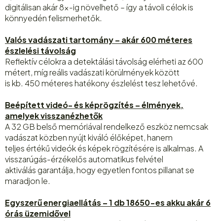
digitálisan akár 8×-ig növelhető – így a távoli célok is
könnyedén felismerhetők.
Valós vadászati tartomány – akár 600 méteres
észlelési távolság
Reflektív célokra a detektálási távolság elérheti az 600
métert, míg reális vadászati körülmények között
is kb. 450 méteres hatékony észlelést tesz lehetővé.
Beépített videó- és képrögzítés – élmények,
amelyek visszanézhetők
A 32 GB belső memóriával rendelkező eszköz nemcsak
vadászat közben nyújt kiváló élőképet, hanem
teljes értékű videók és képek rögzítésére is alkalmas. A
visszarúgás-érzékelős automatikus felvétel
aktiválás garantálja, hogy egyetlen fontos pillanat se
maradjon le.
Egyszerű energiaellátás – 1 db 18650-es akku akár 6
órás üzemidővel