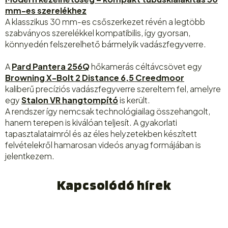
mm-es szerelékhez
A klasszikus 30 mm-es csőszerkezet révén a legtöbb
szabványos szerelékkel kompatibilis, így gyorsan,
könnyedén felszerelhető bármelyik vadászfegyverre.
A
Pard Pantera 256Q
hőkamerás céltávcsövet egy
Browning X-Bolt 2 Distance 6,5 Creedmoor
kaliberű precíziós vadászfegyverre szereltem fel, amelyre
egy
Stalon VR hangtompító
is került.
A rendszer így nemcsak technológiailag összehangolt,
hanem terepen is kiválóan teljesít. A gyakorlati
tapasztalataimról és az éles helyzetekben készített
felvételekről hamarosan videós anyag formájában is
jelentkezem.
Kapcsolódó hírek