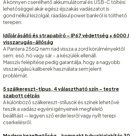
A könnyen cserélhető akkumulátorral és USB-C töltési
lehetőséggel akár egész éjszakás vadászatot is
gond nélkül kiszolgál, ráadásul power bankról is tölthető
terepen.
Időjárásálló és strapabíró – IP67 védettség + 6000 J
visszarugás-állóság
A Pantera 256Q nem riad vissza a zord körülményektől
sem: eső, hó vagy sár – a készülék ellenáll.
Masszív felépítése pedig garantálja, hogy a nagyobb
visszarúgású kaliberek használata sem jelent
problémát.
5 szálkereszt-típus, 4 választható szín – testre
szabott célzás
A különböző szálkereszt-stílusok és színek lehetővé
teszik a vadász egyéni igényeinek megfelelő
beállítást — legyen szó erdei lesről vagy nyílt terepi
cserkelésről.
Modern kezelhetőség – kompakt tubuskialakítás 30