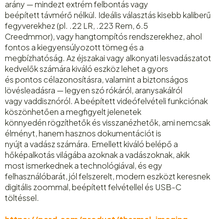
arány — mindezt extrém felbontás vagy
beépített távmérő nélkül. Ideális választás kisebb kaliberű
fegyverekhez (pl. .22 LR, .223 Rem, 6.5
Creedmmor), vagy hangtompítós rendszerekhez, ahol
fontos a kiegyensúlyozott tömeg és a
megbízhatóság. Az éjszakai vagy alkonyati lesvadászatot
kedvelők számára kiváló eszköz lehet a gyors
és pontos célazonosításra, valamint a biztonságos
lövésleadásra — legyen szó rókáról, aranysakálról
vagy vaddisznóról. A beépített videófelvételi funkciónak
köszönhetően a megfigyelt jelenetek
könnyedén rögzíthetők és visszanézhetők, ami nemcsak
élményt, hanem hasznos dokumentációt is
nyújt a vadász számára. Emellett kiváló belépő a
hőképalkotás világába azoknak a vadászoknak, akik
most ismerkednek a technológiával, és egy
felhasználóbarát, jól felszerelt, modern eszközt keresnek
digitális zoommal, beépített felvétellel és USB-C
töltéssel.