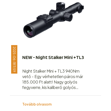
2025-06-18 11:59
NEW - Night Stalker Mini +TL3
Night Stalker Mini + TL3 940Nm
vető - Egy vérhetetlen páros már
185.000 Ft alatt! Nagy golyós
fegyverre, kis kaliberő golyós
fegyverre vagy légfegyverre
egyaránt ajánlott!
Tovább olvasom