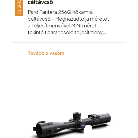
céltávcső
Pard Pantera 256Q hőkamra
céltávcső - Meghazudtolja méretét
a Teljesítményével MINI méret,
tekintéjt parancsoló teljesítmény,
elérhető ár! Egy igazán hasznos társ
lehet minden vadász számára!
Tovább olvasom