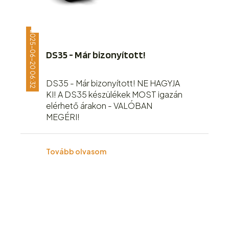
2025-06-20 06:32
DS35 - Már bizonyított!
DS35 - Már bizonyított! NE HAGYJA
KI! A DS35 készülékek MOST igazán
elérhető árakon - VALÓBAN
MEGÉRI!
Tovább olvasom