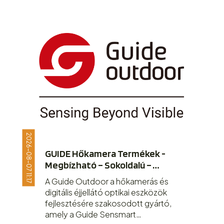
2026-08-07 11:17
GUIDE Hőkamera Termékek -
Megbízható – Sokoldalú –
Részletgazdag képet ad – ez az
A Guide Outdoor a hőkamerás és
APEX VISION!
digitális éjjellátó optikai eszközök
fejlesztésére szakosodott gyártó,
amely a Guide Sensmart