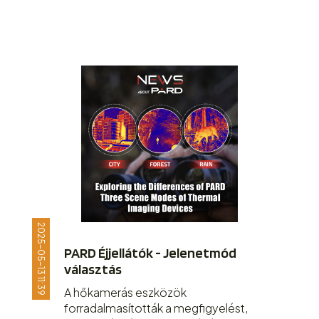
2025-05-13 11:39
PARD Éjjellátók - Jelenetmód
választás
A hőkamerás eszközök
forradalmasították a megfigyelést,