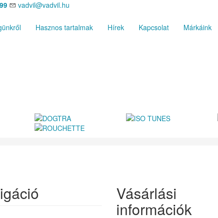
699
vadvil@vadvil.hu
ünkről
Hasznos tartalmak
Hírek
Kapcsolat
Márkáink
igáció
Vásárlási
információk