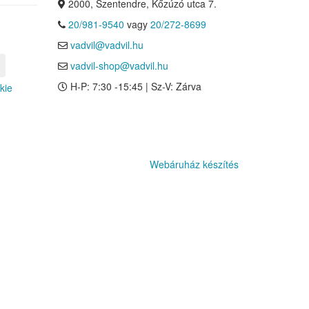
2000, Szentendre, Kőzúzó utca 7.
20/981-9540
vagy
20/272-8699
vadvil@vadvil.hu
vadvil-shop@vadvil.hu
H-P: 7:30 -15:45 | Sz-V: Zárva
kie
Webáruház készítés