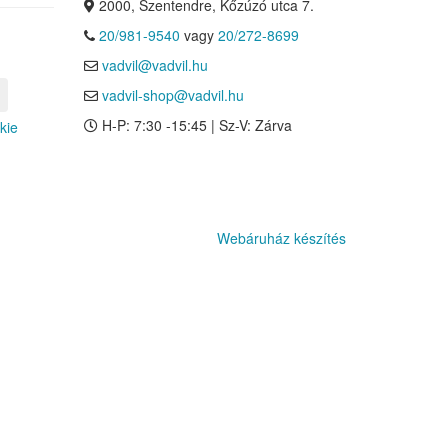
2000, Szentendre, Kőzúzó utca 7.
20/981-9540
vagy
20/272-8699
vadvil@vadvil.hu
vadvil-shop@vadvil.hu
H-P: 7:30 -15:45 | Sz-V: Zárva
kie
Webáruház készítés