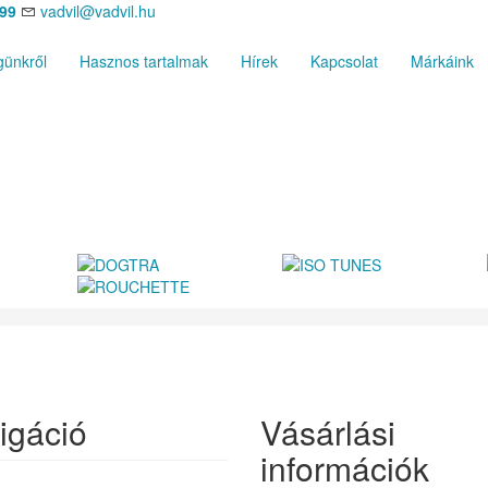
699
vadvil@vadvil.hu
ünkről
Hasznos tartalmak
Hírek
Kapcsolat
Márkáink
igáció
Vásárlási
információk