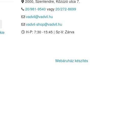
2000, Szentendre, Kőzúzó utca 7.
20/981-9540
vagy
20/272-8699
vadvil@vadvil.hu
vadvil-shop@vadvil.hu
H-P: 7:30 -15:45 | Sz-V: Zárva
kie
Webáruház készítés