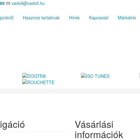
699
vadvil@vadvil.hu
ünkről
Hasznos tartalmak
Hírek
Kapcsolat
Márkáink
igáció
Vásárlási
információk