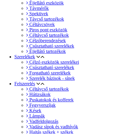
Éjjellátó eszközök
Távmérők
Spektivek
Távcső tartozékok
Céltávcsövek
Piros pont eszközök
Céltávcső tartozékok
Célzóberendezések
Csúsztatható szerelékek
Éjjellátó tartozékok
Szerelékek
Célzó eszközök szerelékei
Csúsztatható szerelékek
Forgatható szerelékek
Szerelék bázisok - sínek
Felszerelés
Céltávcső tartozékok
Hátizsákok
Puskatokok és kofferek
Fegyverszíjak
Kések
Lámpák
Vadfeldolgozás
Vadász sípok és vadhívók
Hajtás székek + székek