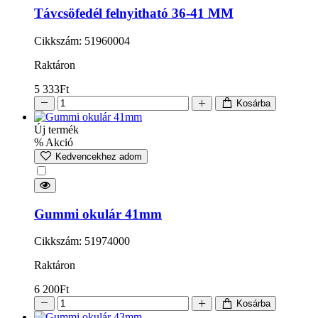
Távcsöfedél felnyitható 36-41 MM
Cikkszám: 51960004
Raktáron
5 333
Ft
Kosárba
Új termék
% Akció
Kedvencekhez adom
Gummi okulár 41mm
Cikkszám: 51974000
Raktáron
6 200
Ft
Kosárba