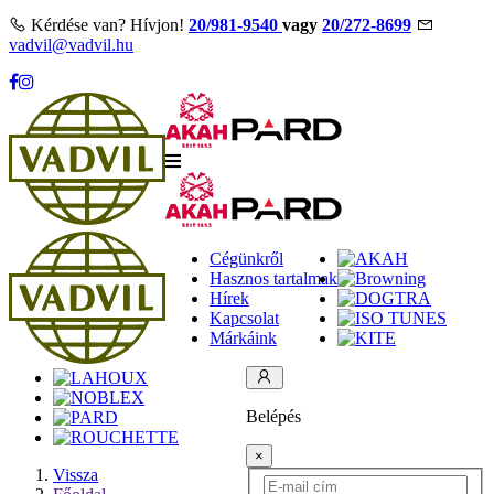
Kérdése van? Hívjon!
20/981-9540
vagy
20/272-8699
vadvil@vadvil.hu
Cégünkről
Hasznos tartalmak
Hírek
Kapcsolat
Márkáink
Belépés
×
Vissza