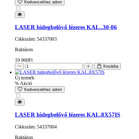
Kedvencekhez adom
LASER hidegbelővő lézeres KAL..30-06
Cikkszám: 54337003
Raktáron
19 960
Ft
Kosárba
Új termék
% Akció
Kedvencekhez adom
LASER hidegbelővő lézeres KAL.8X57IS
Cikkszám: 54337004
Raktáron