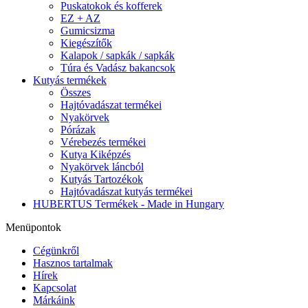
Puskatokok és kofferek
EZ + AZ
Gumicsizma
Kiegészítők
Kalapok / sapkák / sapkák
Túra és Vadász bakancsok
Kutyás termékek
Összes
Hajtóvadászat termékei
Nyakörvek
Pórázak
Vérebezés termékei
Kutya Kiképzés
Nyakörvek láncból
Kutyás Tartozékok
Hajtóvadászat kutyás termékei
HUBERTUS Termékek - Made in Hungary
Menüpontok
Cégünkről
Hasznos tartalmak
Hírek
Kapcsolat
Márkáink