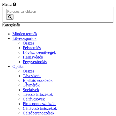
Menü
Kategóriák
Minden termék
Lövészsportok
Összes
Felszerelés
Lövész szemüvegek
Hallásvédők
Fegyverápolás
Optika
Összes
Távcsövek
Éjjellátó eszközök
Távmérők
Spektivek
Távcső tartozékok
Céltávcsövek
Piros pont eszközök
Céltávcső tartozékok
Célzóberendezések