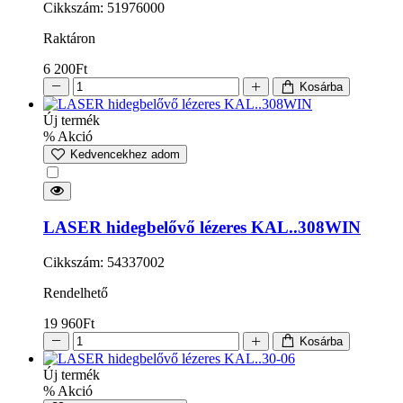
Cikkszám: 51976000
Raktáron
6 200
Ft
Kosárba
Új termék
% Akció
Kedvencekhez adom
LASER hidegbelővő lézeres KAL..308WIN
Cikkszám: 54337002
Rendelhető
19 960
Ft
Kosárba
Új termék
% Akció