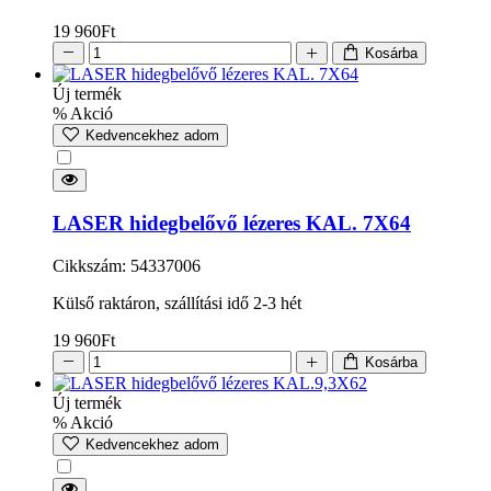
19 960
Ft
Kosárba
Új termék
% Akció
Kedvencekhez adom
LASER hidegbelővő lézeres KAL. 7X64
Cikkszám: 54337006
Külső raktáron, szállítási idő 2-3 hét
19 960
Ft
Kosárba
Új termék
% Akció
Kedvencekhez adom