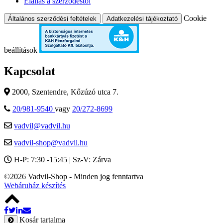
Elállás a szerződéstől
Cookie
Általános szerződési feltételek
Adatkezelési tájékoztató
beállítások
Kapcsolat
2000, Szentendre, Kőzúzó utca 7.
20/981-9540
vagy
20/272-8699
vadvil@vadvil.hu
vadvil-shop@vadvil.hu
H-P: 7:30 -15:45 | Sz-V: Zárva
©2026 Vadvil-Shop - Minden jog fenntartva
Webáruház készítés
Kosár tartalma