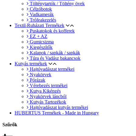
Tölténytartók / Töltény övek
Célzóbotok
Vadkamerák
Trófeakezelés
Textil-Ruházati Termékek
Puskatokok és kofferek
EZ + AZ
Gumicsizma
Kiegészítők
Kalapok / sapkák / sapkák
Túra és Vadász bakancsok
Kutyás termékek
Hajtóvadászat termékei
Nyakörvek
Pórázak
Vérebezés termékei
Kutya Kiképzés
Nyakörvek láncból
Kutyás Tartozékok
Hajtóvadászat kutyás termékei
HUBERTUS Termékek - Made in Hungary
Szűrők