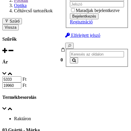
Főoldal
Optika
Maradjak bejelentkezve
Céltávcső tartozékok
Bejelentkezés
Szűrő
Regisztráció
Vissza
Elfelejtett jelszó
Szűrők
0
Ár
Ft
Ft
Termékbesorolás
Raktáron
03.Gyártó - Márka