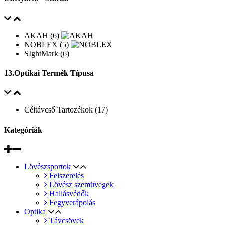
AKAH (6)
NOBLEX (5)
SIghtMark (6)
13.Optikai Termék Típusa
Céltávcső Tartozékok (17)
Kategóriák
Lövészsportok
Felszerelés
Lövész szemüvegek
Hallásvédők
Fegyverápolás
Optika
Távcsövek