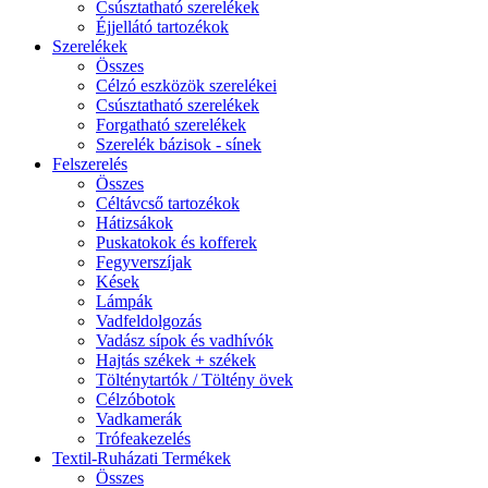
Csúsztatható szerelékek
Éjjellátó tartozékok
Szerelékek
Összes
Célzó eszközök szerelékei
Csúsztatható szerelékek
Forgatható szerelékek
Szerelék bázisok - sínek
Felszerelés
Összes
Céltávcső tartozékok
Hátizsákok
Puskatokok és kofferek
Fegyverszíjak
Kések
Lámpák
Vadfeldolgozás
Vadász sípok és vadhívók
Hajtás székek + székek
Tölténytartók / Töltény övek
Célzóbotok
Vadkamerák
Trófeakezelés
Textil-Ruházati Termékek
Összes