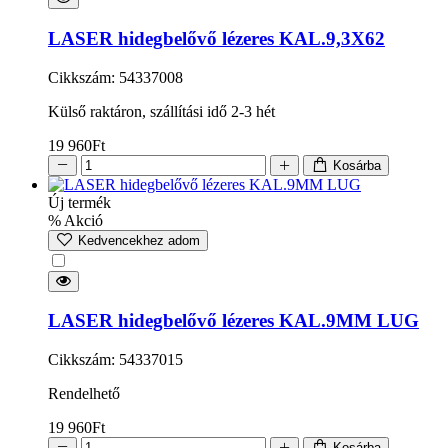
LASER hidegbelővő lézeres KAL.9,3X62
Cikkszám: 54337008
Külső raktáron, szállítási idő 2-3 hét
19 960
Ft
Kosárba
Új termék
% Akció
Kedvencekhez adom
LASER hidegbelővő lézeres KAL.9MM LUG
Cikkszám: 54337015
Rendelhető
19 960
Ft
Kosárba