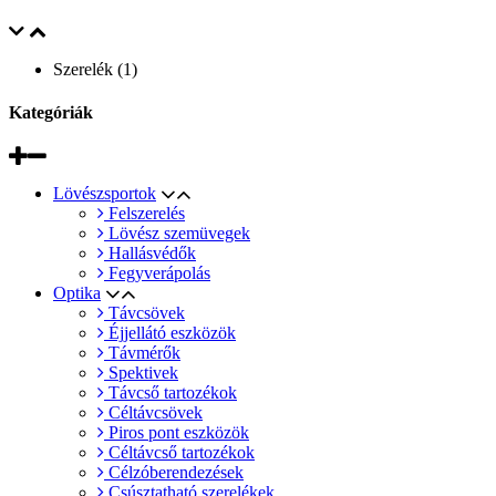
Szerelék (1)
Kategóriák
Lövészsportok
Felszerelés
Lövész szemüvegek
Hallásvédők
Fegyverápolás
Optika
Távcsövek
Éjjellátó eszközök
Távmérők
Spektivek
Távcső tartozékok
Céltávcsövek
Piros pont eszközök
Céltávcső tartozékok
Célzóberendezések
Csúsztatható szerelékek