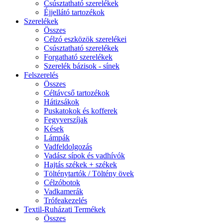
Csúsztatható szerelékek
Éjjellátó tartozékok
Szerelékek
Összes
Célzó eszközök szerelékei
Csúsztatható szerelékek
Forgatható szerelékek
Szerelék bázisok - sínek
Felszerelés
Összes
Céltávcső tartozékok
Hátizsákok
Puskatokok és kofferek
Fegyverszíjak
Kések
Lámpák
Vadfeldolgozás
Vadász sípok és vadhívók
Hajtás székek + székek
Tölténytartók / Töltény övek
Célzóbotok
Vadkamerák
Trófeakezelés
Textil-Ruházati Termékek
Összes