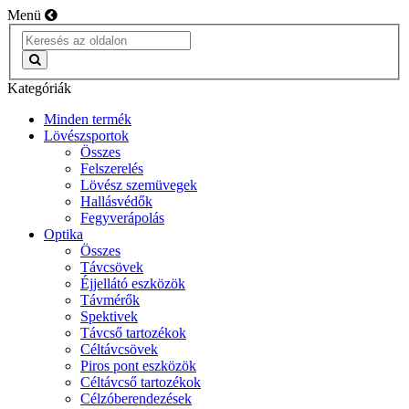
Menü
Kategóriák
Minden termék
Lövészsportok
Összes
Felszerelés
Lövész szemüvegek
Hallásvédők
Fegyverápolás
Optika
Összes
Távcsövek
Éjjellátó eszközök
Távmérők
Spektivek
Távcső tartozékok
Céltávcsövek
Piros pont eszközök
Céltávcső tartozékok
Célzóberendezések