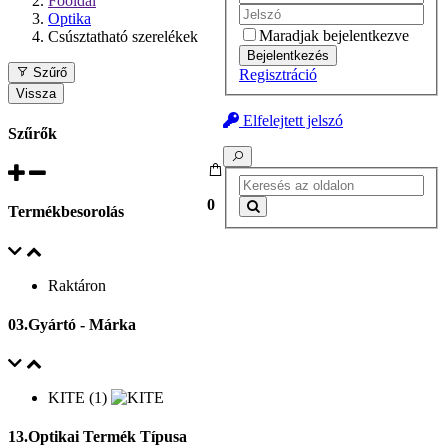
Főoldal
Optika
Maradjak bejelentkezve
Csúsztatható szerelékek
Bejelentkezés
Szűrő
Regisztráció
Vissza
Elfelejtett jelszó
Szűrők
0
Termékbesorolás
Raktáron
03.Gyártó - Márka
KITE (1)
13.Optikai Termék Típusa