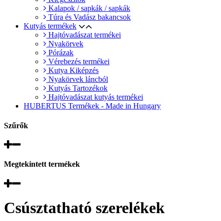
Kalapok / sapkák / sapkák
Túra és Vadász bakancsok
Kutyás termékek
Hajtóvadászat termékei
Nyakörvek
Pórázak
Vérebezés termékei
Kutya Kiképzés
Nyakörvek láncból
Kutyás Tartozékok
Hajtóvadászat kutyás termékei
HUBERTUS Termékek - Made in Hungary
Szűrők
Megtekintett termékek
Csúsztatható szerelékek