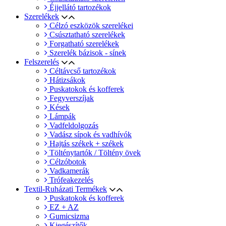
Éjjellátó tartozékok
Szerelékek
Célzó eszközök szerelékei
Csúsztatható szerelékek
Forgatható szerelékek
Szerelék bázisok - sínek
Felszerelés
Céltávcső tartozékok
Hátizsákok
Puskatokok és kofferek
Fegyverszíjak
Kések
Lámpák
Vadfeldolgozás
Vadász sípok és vadhívók
Hajtás székek + székek
Tölténytartók / Töltény övek
Célzóbotok
Vadkamerák
Trófeakezelés
Textil-Ruházati Termékek
Puskatokok és kofferek
EZ + AZ
Gumicsizma
Kiegészítők