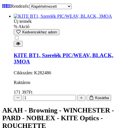
Rendezés:
Új termék
% Akció
Kedvencekhez adom
KITE BT1, Szerelék PIC/WEAV, BLACK,
3MOA
Cikkszám: K282486
Raktáron
171 397
Ft
Kosárba
AKAH - Browning - WINCHESTER -
PARD - NOBLEX - KITE Optics -
ROUCHETTE