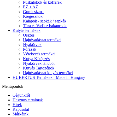
Puskatokok és kofferek
EZ + AZ
Gumicsizma
Kiegészítők
Kalapok / sapkák / sapkák
Túra és Vadász bakancsok
Kutyás termékek
Összes
Hajtóvadászat termékei
Nyakörvek
Pórázak
Vérebezés termékei
Kutya Kiképzés
Nyakörvek láncból
Kutyás Tartozékok
Hajtóvadászat kutyás termékei
HUBERTUS Termékek - Made in Hungary
Menüpontok
Cégünkről
Hasznos tartalmak
Hírek
Kapcsolat
Márkáink