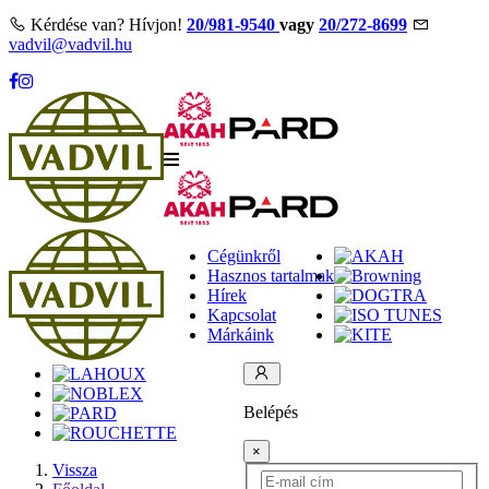
Kérdése van? Hívjon!
20/981-9540
vagy
20/272-8699
vadvil@vadvil.hu
Cégünkről
Hasznos tartalmak
Hírek
Kapcsolat
Márkáink
Belépés
×
Vissza