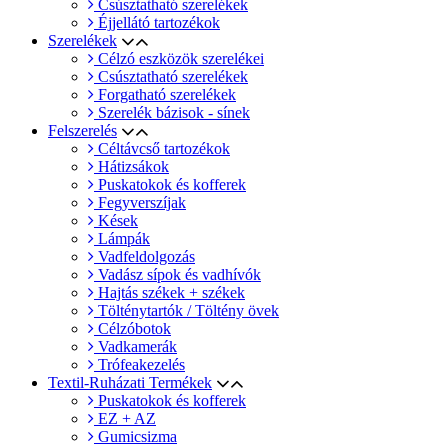
Csúsztatható szerelékek
Éjjellátó tartozékok
Szerelékek
Célzó eszközök szerelékei
Csúsztatható szerelékek
Forgatható szerelékek
Szerelék bázisok - sínek
Felszerelés
Céltávcső tartozékok
Hátizsákok
Puskatokok és kofferek
Fegyverszíjak
Kések
Lámpák
Vadfeldolgozás
Vadász sípok és vadhívók
Hajtás székek + székek
Tölténytartók / Töltény övek
Célzóbotok
Vadkamerák
Trófeakezelés
Textil-Ruházati Termékek
Puskatokok és kofferek
EZ + AZ
Gumicsizma