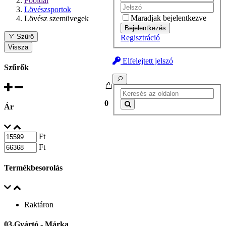
Főoldal
Lövészsportok
Maradjak bejelentkezve
Lövész szemüvegek
Bejelentkezés
Szűrő
Regisztráció
Vissza
Elfelejtett jelszó
Szűrők
0
Ár
Ft
Ft
Termékbesorolás
Raktáron
03.Gyártó - Márka