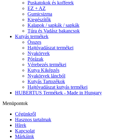
Puskatokok és kofferek
EZ + AZ
Gumicsizma
Kiegészítők
Kalapok / sapkák / sapkák
Túra és Vadász bakancsok
Kutyás termékek
Összes
Hajtóvadászat termékei
Nyakörvek
Pórázak
Vérebezés termékei
Kutya Kiképzés
Nyakörvek láncból
Kutyás Tartozékok
Hajtóvadászat kutyás termékei
HUBERTUS Termékek - Made in Hungary
Menüpontok
Cégünkről
Hasznos tartalmak
Hírek
Kapcsolat
Márkáink