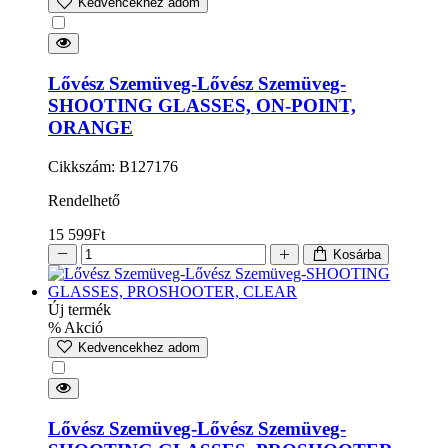
Kedvencekhez adom
Lővész Szemüveg-Lővész Szemüveg-
SHOOTING GLASSES, ON-POINT,
ORANGE
Cikkszám: B127176
Rendelhető
15 599
Ft
Kosárba
Új termék
% Akció
Kedvencekhez adom
Lővész Szemüveg-Lővész Szemüveg-