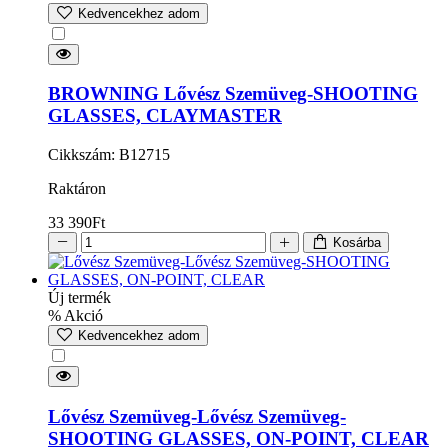
Kedvencekhez adom
BROWNING Lővész Szemüveg-SHOOTING
GLASSES, CLAYMASTER
Cikkszám: B12715
Raktáron
33 390
Ft
Kosárba
Új termék
% Akció
Kedvencekhez adom
Lővész Szemüveg-Lővész Szemüveg-
SHOOTING GLASSES, ON-POINT, CLEAR