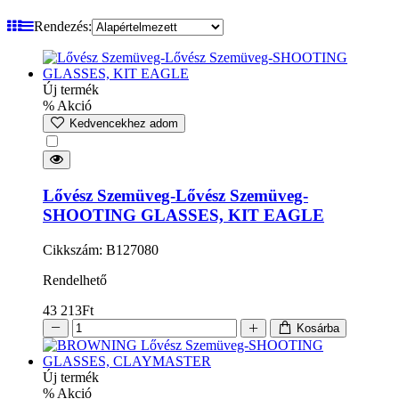
Rendezés:
Új termék
% Akció
Kedvencekhez adom
Lővész Szemüveg-Lővész Szemüveg-
SHOOTING GLASSES, KIT EAGLE
Cikkszám: B127080
Rendelhető
43 213
Ft
Kosárba
Új termék
% Akció