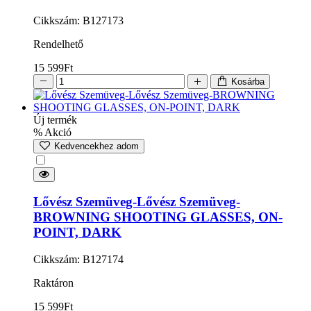
Cikkszám: B127173
Rendelhető
15 599
Ft
Kosárba
Új termék
% Akció
Kedvencekhez adom
Lővész Szemüveg-Lővész Szemüveg-
BROWNING SHOOTING GLASSES, ON-
POINT, DARK
Cikkszám: B127174
Raktáron
15 599
Ft