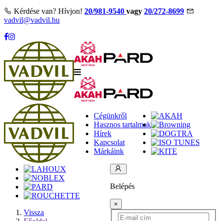
Kérdése van? Hívjon!
20/981-9540
vagy
20/272-8699
vadvil@vadvil.hu
Cégünkről
Hasznos tartalmak
Hírek
Kapcsolat
Márkáink
Belépés
×
Vissza