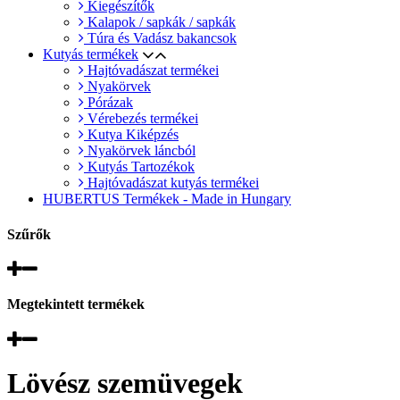
Kiegészítők
Kalapok / sapkák / sapkák
Túra és Vadász bakancsok
Kutyás termékek
Hajtóvadászat termékei
Nyakörvek
Pórázak
Vérebezés termékei
Kutya Kiképzés
Nyakörvek láncból
Kutyás Tartozékok
Hajtóvadászat kutyás termékei
HUBERTUS Termékek - Made in Hungary
Szűrők
Megtekintett termékek
Lövész szemüvegek