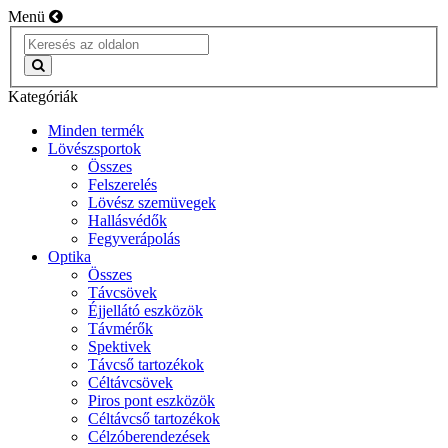
Menü
Kategóriák
Minden termék
Lövészsportok
Összes
Felszerelés
Lövész szemüvegek
Hallásvédők
Fegyverápolás
Optika
Összes
Távcsövek
Éjjellátó eszközök
Távmérők
Spektivek
Távcső tartozékok
Céltávcsövek
Piros pont eszközök
Céltávcső tartozékok
Célzóberendezések