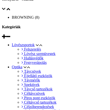
BROWNING (8)
Kategóriák
Lövészsportok
Felszerelés
Lövész szemüvegek
Hallásvédők
Fegyverápolás
Optika
Távcsövek
Éjjellátó eszközök
Távmérők
Spektivek
Távcső tartozékok
Céltávcsövek
Piros pont eszközök
Céltávcső tartozékok
Célzóberendezések