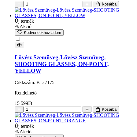
Kosárba
Új termék
% Akció
Kedvencekhez adom
Lővész Szemüveg-Lővész Szemüveg-
SHOOTING GLASSES, ON-POINT,
YELLOW
Cikkszám: B127175
Rendelhető
15 599
Ft
Kosárba
Új termék
% Akció