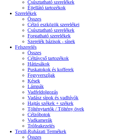
Csúsztatható szerelékek
Éjjellátó tartozékok
Szerelékek
Összes
Célzó eszközök szerelékei
Csúsztatható szerelékek
Forgatható szerelékek
Szerelék bázisok - sínek
Felszerelés
Összes
Céltávcső tartozékok
Hátizsákok
Puskatokok és kofferek
Fegyverszíjak
Kések
Lámpák
Vadfeldolgozás
Vadász sípok és vadhívók
Hajtás székek + székek
Tölténytartók / Töltény övek
Célzóbotok
Vadkamerák
Trófeakezelés
Textil-Ruházati Termékek
Összes