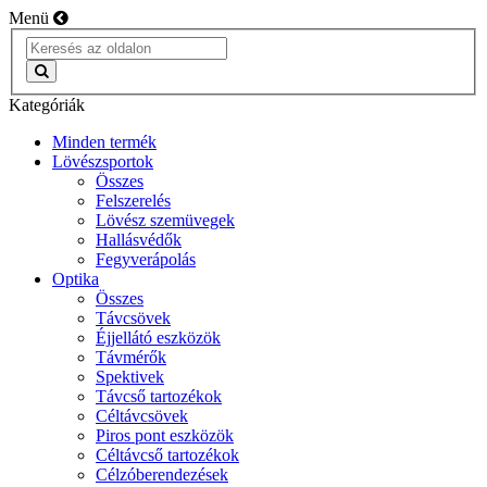
Menü
Kategóriák
Minden termék
Lövészsportok
Összes
Felszerelés
Lövész szemüvegek
Hallásvédők
Fegyverápolás
Optika
Összes
Távcsövek
Éjjellátó eszközök
Távmérők
Spektivek
Távcső tartozékok
Céltávcsövek
Piros pont eszközök
Céltávcső tartozékok
Célzóberendezések