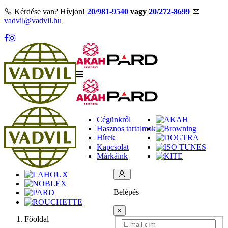
Kérdése van? Hívjon!
20/981-9540
vagy
20/272-8699
vadvil@vadvil.hu
Cégünkről
Hasznos tartalmak
Hírek
Kapcsolat
Márkáink
Belépés
×
Főoldal