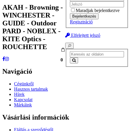
AKAH - Browning -
Maradjak bejelentkezve
WINCHESTER -
Bejelentkezés
GUIDE - Outdoor
Regisztráció
PARD - NOBLEX -
Elfelejtett jelszó
KITE Optics -
ROUCHETTE
0
Navigáció
Cégünkről
Hasznos tartalmak
Hírek
Kapcsolat
Márkáink
Vásárlási információk
Elállás a szerződéstől