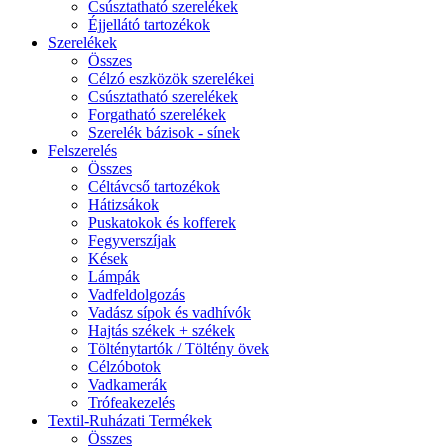
Csúsztatható szerelékek
Éjjellátó tartozékok
Szerelékek
Összes
Célzó eszközök szerelékei
Csúsztatható szerelékek
Forgatható szerelékek
Szerelék bázisok - sínek
Felszerelés
Összes
Céltávcső tartozékok
Hátizsákok
Puskatokok és kofferek
Fegyverszíjak
Kések
Lámpák
Vadfeldolgozás
Vadász sípok és vadhívók
Hajtás székek + székek
Tölténytartók / Töltény övek
Célzóbotok
Vadkamerák
Trófeakezelés
Textil-Ruházati Termékek
Összes