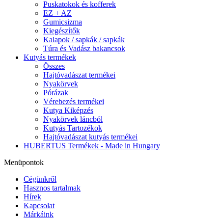
Puskatokok és kofferek
EZ + AZ
Gumicsizma
Kiegészítők
Kalapok / sapkák / sapkák
Túra és Vadász bakancsok
Kutyás termékek
Összes
Hajtóvadászat termékei
Nyakörvek
Pórázak
Vérebezés termékei
Kutya Kiképzés
Nyakörvek láncból
Kutyás Tartozékok
Hajtóvadászat kutyás termékei
HUBERTUS Termékek - Made in Hungary
Menüpontok
Cégünkről
Hasznos tartalmak
Hírek
Kapcsolat
Márkáink